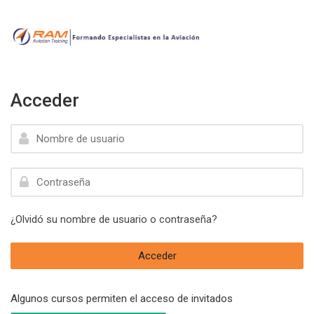
Skip to navigation
Skip to login form
Skip to footer
Salta al contenido principal
Acceder
Nombre de usuario
Contraseña
¿Olvidó su nombre de usuario o contraseña?
Acceder
Algunos cursos permiten el acceso de invitados